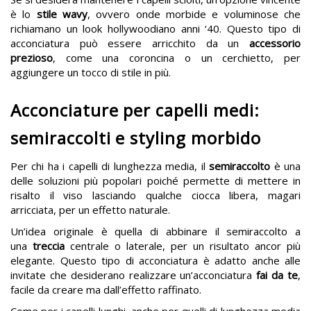
è lo
stile wavy
, ovvero onde morbide e voluminose che
richiamano un look hollywoodiano anni ‘40. Questo tipo di
acconciatura può essere arricchito da un
accessorio
prezioso
, come una coroncina o un cerchietto, per
aggiungere un tocco di stile in più.
Acconciature per capelli medi:
semiraccolti e styling morbido
Per chi ha i capelli di lunghezza media, il
semiraccolto
è una
delle soluzioni più popolari poiché permette di mettere in
risalto il viso lasciando qualche ciocca libera, magari
arricciata, per un effetto naturale.
Un’idea originale è quella di abbinare il semiraccolto a
una
treccia
centrale o laterale, per un risultato ancor più
elegante. Questo tipo di acconciatura è adatto anche alle
invitate che desiderano realizzare un’acconciatura
fai da te
,
facile da creare ma dall’effetto raffinato.​
Come per i capelli lunghi, anche per quelli di lunghezza media