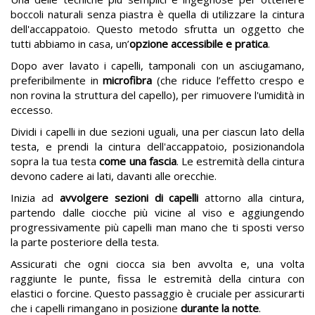
boccoli naturali senza piastra è quella di utilizzare la cintura
dell'accappatoio. Questo metodo sfrutta un oggetto che
tutti abbiamo in casa, un’
opzione accessibile e pratica
.
Dopo aver lavato i capelli, tamponali con un asciugamano,
preferibilmente in
microfibra
(che riduce l’effetto crespo e
non rovina la struttura del capello), per rimuovere l'umidità in
eccesso.
Dividi i capelli in due sezioni uguali, una per ciascun lato della
testa, e prendi la cintura dell'accappatoio, posizionandola
sopra la tua testa
come una fascia
. Le estremità della cintura
devono cadere ai lati, davanti alle orecchie.
Inizia ad
avvolgere sezioni di capelli
attorno alla cintura,
partendo dalle ciocche più vicine al viso e aggiungendo
progressivamente più capelli man mano che ti sposti verso
la parte posteriore della testa.
Assicurati che ogni ciocca sia ben avvolta e, una volta
raggiunte le punte, fissa le estremità della cintura con
elastici o forcine. Questo passaggio è cruciale per assicurarti
che i capelli rimangano in posizione
durante la notte
.